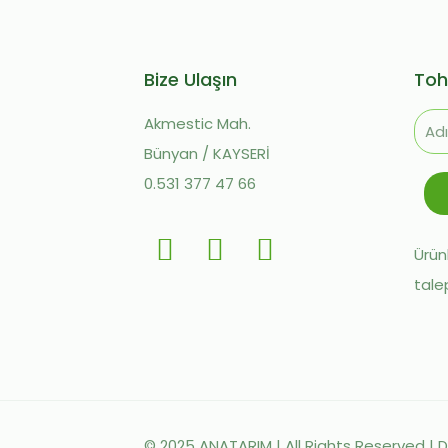
Bize Ulaşın
Toh
Akmestic Mah.
Bünyan / KAYSERİ
0.531 377 47 66
Ürünl
tale
© 2025 ANATARIM | All Rights Reserved | 