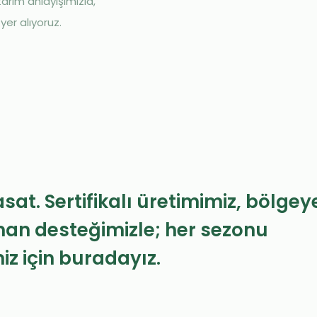
tarım anlayışımızla,
yer alıyoruz.
at. Sertifikalı üretimimiz, bölgey
zman desteğimizle; her sezonu
z için buradayız.