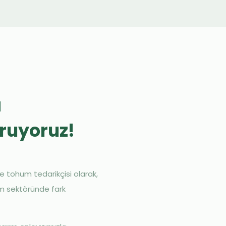
ü
ruyoruz!
e tohum tedarikçisi olarak,
arım sektöründe fark